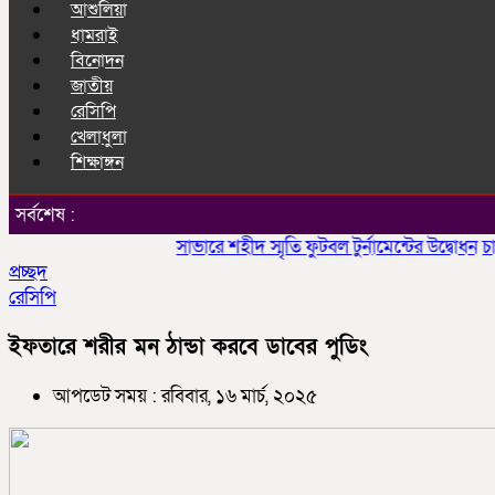
আশুলিয়া
ধামরাই
বিনোদন
জাতীয়
রেসিপি
খেলাধুলা
শিক্ষাঙ্গন
সর্বশেষ :
সাভারে শহীদ স্মৃতি ফুটবল টুর্নামেন্টের উদ্বোধন
চাকলাদা
প্রচ্ছদ
রেসিপি
ইফতারে শরীর মন ঠান্ডা করবে ডাবের পুডিং
আপডেট সময় : রবিবার, ১৬ মার্চ, ২০২৫