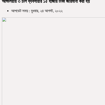
আশুলিয়ায় ৩ চাল ব্যবসায়ীর ১৫ হাজার টাকা জরিমানা করা হয়
আপডেট সময় : বুধবার, ২৪ আগস্ট, ২০২২