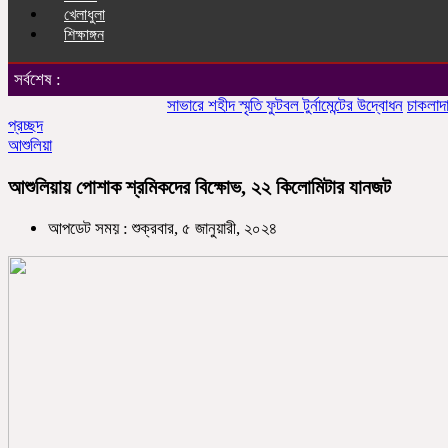
খেলাধুলা
শিক্ষাঙ্গন
সর্বশেষ :
সাভারে শহীদ স্মৃতি ফুটবল টুর্নামেন্টের উদ্বোধন
চাকলাদার মহিল
প্রচ্ছদ
আশুলিয়া
আশুলিয়ায় পোশাক শ্রমিকদের বিক্ষোভ, ২২ কিলোমিটার যানজট
আপডেট সময় : শুক্রবার, ৫ জানুয়ারী, ২০২৪