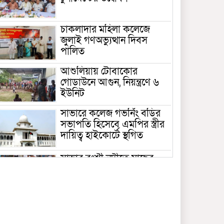
চাকলাদার মহিলা কলেজে
জুলাই গণঅভ্যুত্থান দিবস
পালিত
আশুলিয়ায় টোবাকোর
গোডাউনে আগুন, নিয়ন্ত্রণে ৬
ইউনিট
সাভারে কলেজ গভর্নিং বডির
সভাপতি হিসেবে এমপির স্ত্রীর
দায়িত্ব হাইকোর্টে স্থগিত
সাভার বংশী নদীতে মাছের
পোনা অবমুক্ত
সাভার মডেল থানার নতুন ওসি
মোঃ সাইফুল আলম