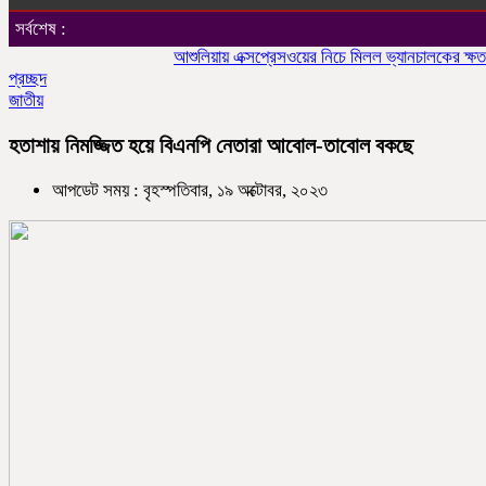
সর্বশেষ :
আশুলিয়ায় এক্সপ্রেসওয়ের নিচে মিলল ভ্যানচালকের ক্ষতবিক্ষত
প্রচ্ছদ
জাতীয়
হতাশায় নিমজ্জিত হয়ে বিএনপি নেতারা আবোল-তাবোল বকছে
আপডেট সময় : বৃহস্পতিবার, ১৯ অক্টোবর, ২০২৩