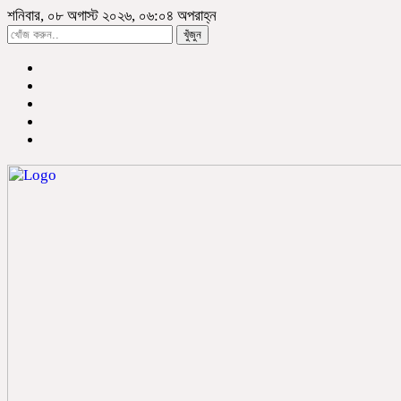
শনিবার, ০৮ অগাস্ট ২০২৬, ০৬:০৪ অপরাহ্ন
খুঁজুন