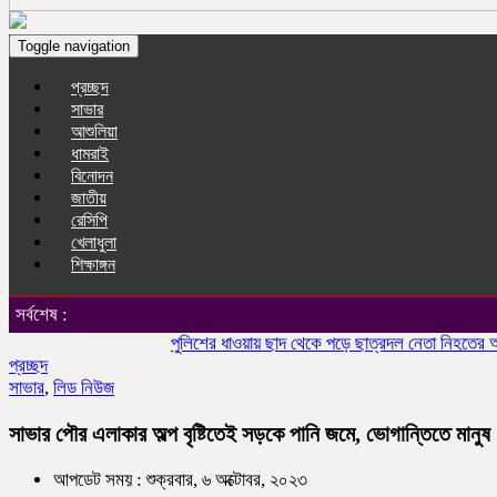
Toggle navigation
প্রচ্ছদ
সাভার
আশুলিয়া
ধামরাই
বিনোদন
জাতীয়
রেসিপি
খেলাধুলা
শিক্ষাঙ্গন
সর্বশেষ :
পুলিশের ধাওয়ায় ছাদ থেকে পড়ে ছাত্রদল নেতা নিহতের অভিয
প্রচ্ছদ
সাভার
,
লিড নিউজ
সাভার পৌর এলাকার অল্প বৃষ্টিতেই সড়কে পানি জমে, ভোগান্তিতে মানুষ
আপডেট সময় : শুক্রবার, ৬ অক্টোবর, ২০২৩