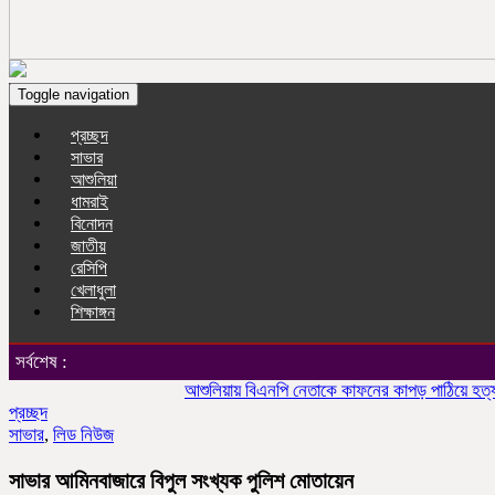
Toggle navigation
প্রচ্ছদ
সাভার
আশুলিয়া
ধামরাই
বিনোদন
জাতীয়
রেসিপি
খেলাধুলা
শিক্ষাঙ্গন
সর্বশেষ :
আশুলিয়ায় বিএনপি নেতাকে কাফনের কাপড় পাঠিয়ে হত্যার হু
প্রচ্ছদ
সাভার
,
লিড নিউজ
সাভার আমিনবাজারে বিপুল সংখ্যক পুলিশ মোতায়েন