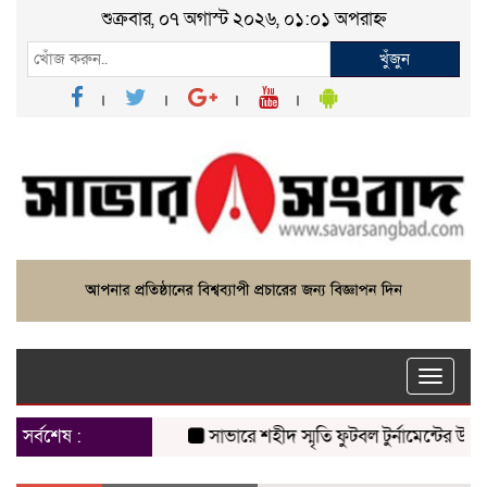
শুক্রবার, ০৭ অগাস্ট ২০২৬, ০১:০১ অপরাহ্ন
খুঁজুন
Toggle
naviga
সর্বশেষ :
সাভারে শহীদ স্মৃতি ফুটবল টুর্নামেন্টের উদ্বোধন