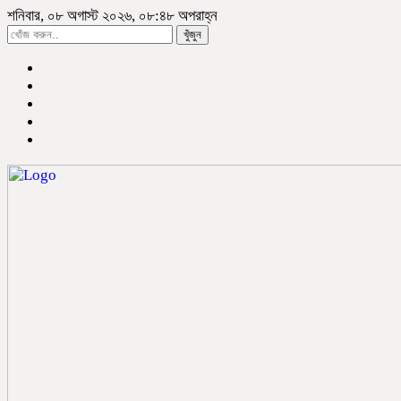
শনিবার, ০৮ অগাস্ট ২০২৬, ০৮:৪৮ অপরাহ্ন
খুঁজুন