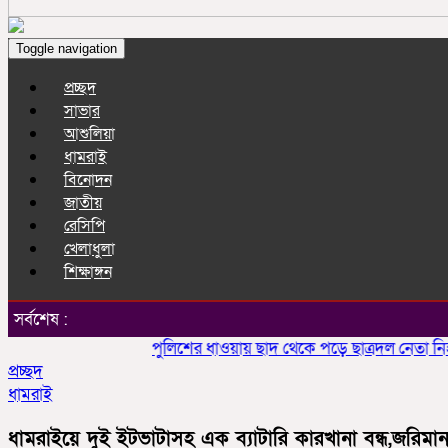
Toggle navigation
প্রচ্ছদ
সাভার
আশুলিয়া
ধামরাই
বিনোদন
জাতীয়
রেসিপি
খেলাধুলা
শিক্ষাঙ্গন
সর্বশেষ :
পুলিশের ধাওয়ায় ছাদ থেকে পড়ে ছাত্রদল নেতা নিহতে
প্রচ্ছদ
ধামরাই
ধামরাইয়ে দুই ইটভাটাসহ এক ব্যাটারি কারখানা বন্ধ,জরিমান