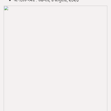
আপডেট সময় : শুক্রবার, ৬ জানুয়ারী, ২০২৩