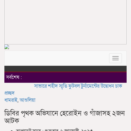
Toggle
navigat
সর্বশেষ :
সাভারে শহীদ স্মৃতি ফুটবল টুর্নামেন্টের উদ্বোধন
চাকলাদার মহিল
প্রচ্ছদ
ধামরাই
,
আশুলিয়া
ডিবির পৃথক অভিযানে হেরোইন ও গাঁজাসহ ২জন
আটক