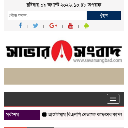
রবিবার, ০৯ অগাস্ট ২০২৬, ১০:৪৮ অপরাহ্ন
খুঁজুন
Toggle
naviga
সর্বশেষ :
আশুলিয়ায় বিএনপি নেতাকে কাফনের কাপড় পাঠিয়ে হত