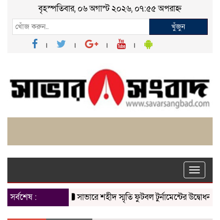
বৃহস্পতিবার, ০৬ অগাস্ট ২০২৬, ০৭:৫৫ অপরাহ্ন
খুঁজুন
Toggle
naviga
সর্বশেষ :
সাভারে শহীদ স্মৃতি ফুটবল টুর্নামেন্টের উদ্বোধন
চাকলা