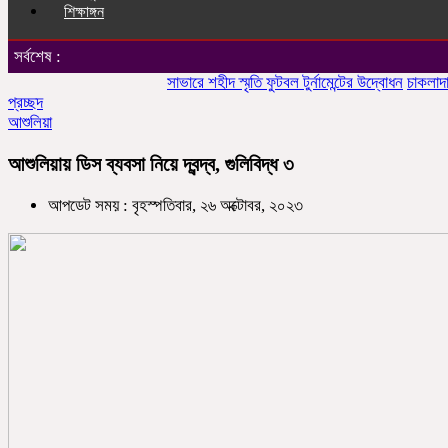
শিক্ষাঙ্গন
সর্বশেষ :
সাভারে শহীদ স্মৃতি ফুটবল টুর্নামেন্টের উদ্বোধন
চাকলাদার মহিল
প্রচ্ছদ
আশুলিয়া
আশুলিয়ায় ডিস ব্যবসা নিয়ে দ্বন্দ্ব, গুলিবিদ্ধ ৩
আপডেট সময় : বৃহস্পতিবার, ২৬ অক্টোবর, ২০২৩