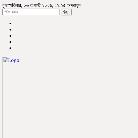
বৃহস্পতিবার, ০৬ অগাস্ট ২০২৬, ১২:২৫ অপরাহ্ন
খুঁজুন