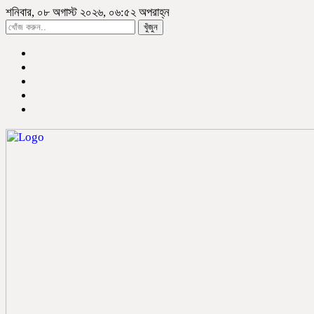
শনিবার, ০৮ অগাস্ট ২০২৬, ০৬:৫২ অপরাহ্ন
খুঁজুন