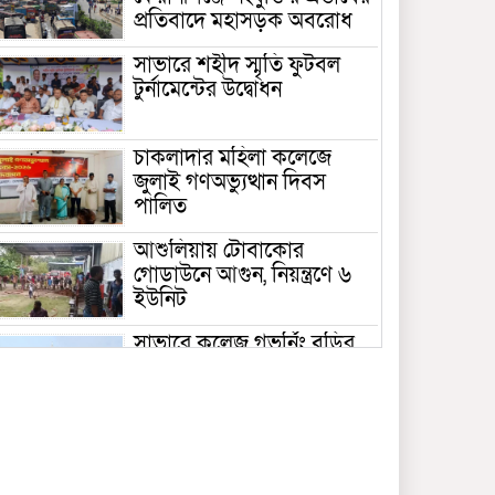
প্রতিবাদে মহাসড়ক অবরোধ
সাভারে শহীদ স্মৃতি ফুটবল
টুর্নামেন্টের উদ্বোধন
চাকলাদার মহিলা কলেজে
জুলাই গণঅভ্যুত্থান দিবস
পালিত
আশুলিয়ায় টোবাকোর
গোডাউনে আগুন, নিয়ন্ত্রণে ৬
ইউনিট
সাভারে কলেজ গভর্নিং বডির
সভাপতি হিসেবে এমপির স্ত্রীর
দায়িত্ব হাইকোর্টে স্থগিত
সাভার বংশী নদীতে মাছের
পোনা অবমুক্ত