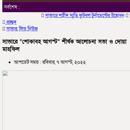
সর্বশেষ :
সাভারে শহীদ স্মৃতি ফুটবল টুর্নামেন্টের উদ্বোধন
চাকলা
প্রচ্ছদ
সাভার
,
লিড নিউজ
সাভারে “শোকাবহ আগস্ট” শীর্ষক আলোচনা সভা ও দোয়া
মাহফিল
আপডেট সময় : রবিবার, ৭ আগস্ট, ২০২২