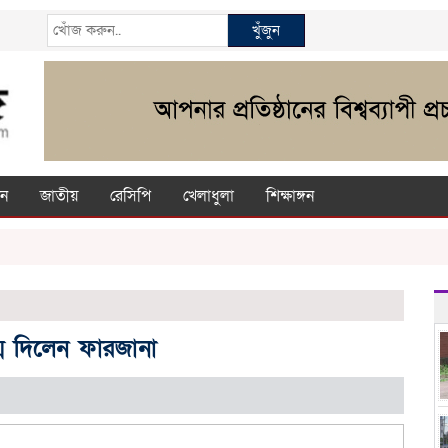
খুঁজুন
ন
জাতীয়
রেসিপি
খেলাধুলা
শিক্ষাঙ্গন
্ম দিলেন ফারজানা