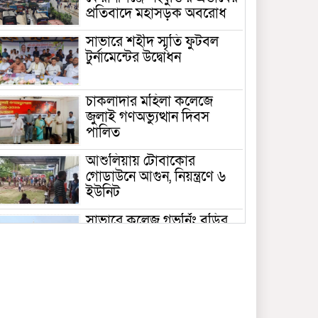
প্রতিবাদে মহাসড়ক অবরোধ
সাভারে শহীদ স্মৃতি ফুটবল
টুর্নামেন্টের উদ্বোধন
চাকলাদার মহিলা কলেজে
জুলাই গণঅভ্যুত্থান দিবস
পালিত
আশুলিয়ায় টোবাকোর
গোডাউনে আগুন, নিয়ন্ত্রণে ৬
ইউনিট
সাভারে কলেজ গভর্নিং বডির
সভাপতি হিসেবে এমপির স্ত্রীর
দায়িত্ব হাইকোর্টে স্থগিত
সাভার বংশী নদীতে মাছের
পোনা অবমুক্ত