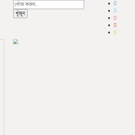
খুঁজুন