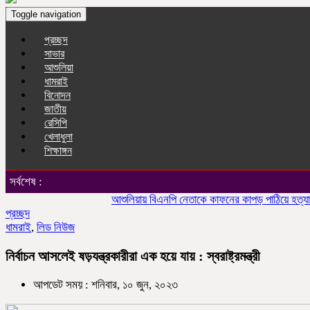
Toggle navigation
প্রচ্ছদ
সাভার
আশুলিয়া
ধামরাই
বিনোদন
জাতীয়
রেসিপি
খেলাধুলা
শিক্ষাঙ্গন
সর্বশেষ :
আশুলিয়ায় বিএনপি নেতাকে কাফনের কাপড় পাঠিয়ে হত্যার হুমক
প্রচ্ছদ
ধামরাই
,
লিড নিউজ
নির্বাচন আসলেই ষড়যন্ত্রকারীরা এক হয়ে যায় : স্বরাষ্ট্রমন্ত্রী
আপডেট সময় : শনিবার, ১০ জুন, ২০২৩