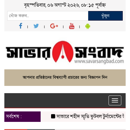
বৃহস্পতিবার, ০৬ অগাস্ট ২০২৬, ০৮:১৫ পূর্বাহ্ন
খুঁজুন
Toggle
naviga
সর্বশেষ :
সাভারে শহীদ স্মৃতি ফুটবল টুর্নামেন্টের উদ্বোধন