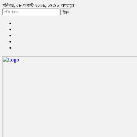
শনিবার, ০৮ অগাস্ট ২০২৬, ০৪:৪০ অপরাহ্ন
খুঁজুন