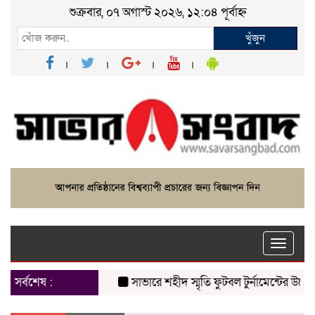
শুক্রবার, ০৭ অগাস্ট ২০২৬, ১২:০৪ পূর্বাহ্ন
খুঁজুন
Toggle
naviga
সর্বশেষ :
সাভারে শহীদ স্মৃতি ফুটবল টুর্নামেন্টের উদ্বোধন