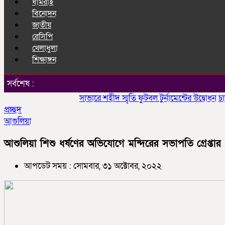
ধামরাই
বিনোদন
জাতীয়
রেসিপি
খেলাধুলা
শিক্ষাঙ্গন
সর্বশেষ :
সাভারে শহীদ স্মৃতি ফুটবল টুর্নামেন্টের উদ্বোধন
চাকলাদা
প্রচ্ছদ
আশুলিয়া
আশুলিয়া শিশু ধর্ষণের অভিযোগে মন্দিরের সভাপতি গ্রেপ্তার
আপডেট সময় : সোমবার, ৩১ অক্টোবর, ২০২২