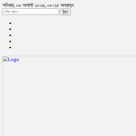
শনিবার, ০৮ অগাস্ট ২০২৬, ০৮:২৫ অপরাহ্ন
খুঁজুন