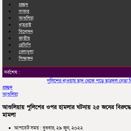
প্রচ্ছদ
সাভার
আশুলিয়া
ধামরাই
বিনোদন
জাতীয়
রেসিপি
খেলাধুলা
শিক্ষাঙ্গন
সর্বশেষ :
পুলিশের ধাওয়ায় ছাদ থেকে পড়ে ছাত্রদল নেতা নিহত
প্রচ্ছদ
আশুলিয়া
আশুলিয়ায় পুলিশের ওপর হামলার ঘটনায় ২৫ জনের বিরুদ্ধে
মামলা
আপডেট সময় : বুধবার, ২৯ জুন, ২০২২