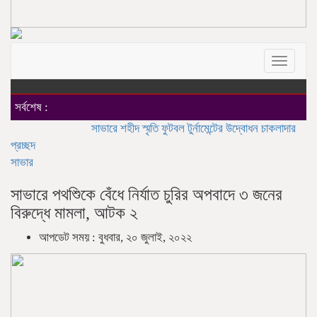
Toggle
navigat
সর্বশেষ :
সাভারে শহীদ স্মৃতি ফুটবল টুর্নামেন্টের উদ্বোধন
চাকলাদার মহিলা কলেজ
প্রচ্ছদ
সাভার
সাভারে পথশিুকে বেঁধে নির্যাত চুরির অপবাদে ৩ জনের
বিরুদ্ধে মামলা, আটক ২
আপডেট সময় : বুধবার, ২০ জুলাই, ২০২২