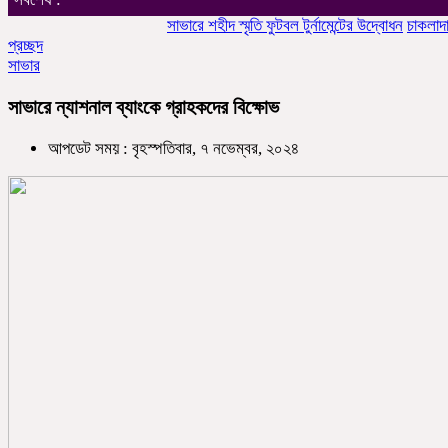
সাভারে শহীদ স্মৃতি ফুটবল টুর্নামেন্টের উদ্বোধন
চাকলাদার মহিল
প্রচ্ছদ
সাভার
সাভারে ন্যাশনাল ব্যাংকে গ্রাহকদের বিক্ষোভ
আপডেট সময় : বৃহস্পতিবার, ৭ নভেম্বর, ২০২৪