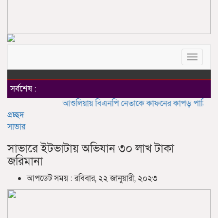
Toggle
navigat
সর্বশেষ :
আশুলিয়ায় বিএনপি নেতাকে কাফনের কাপড় পাঠিয়ে হত্যার 
প্রচ্ছদ
সাভার
সাভারে ইটভাটায় অভিযান ৩০ লাখ টাকা
জরিমানা
আপডেট সময় : রবিবার, ২২ জানুয়ারী, ২০২৩