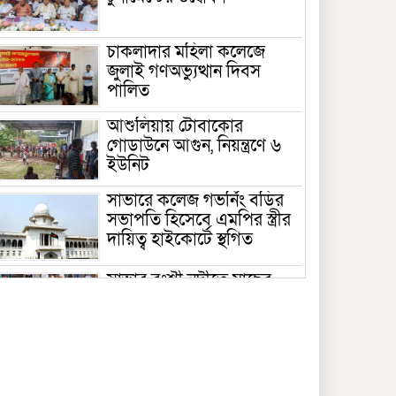
চাকলাদার মহিলা কলেজে
জুলাই গণঅভ্যুত্থান দিবস
পালিত
আশুলিয়ায় টোবাকোর
গোডাউনে আগুন, নিয়ন্ত্রণে ৬
ইউনিট
সাভারে কলেজ গভর্নিং বডির
সভাপতি হিসেবে এমপির স্ত্রীর
দায়িত্ব হাইকোর্টে স্থগিত
সাভার বংশী নদীতে মাছের
পোনা অবমুক্ত
সাভার মডেল থানার নতুন ওসি
মোঃ সাইফুল আলম