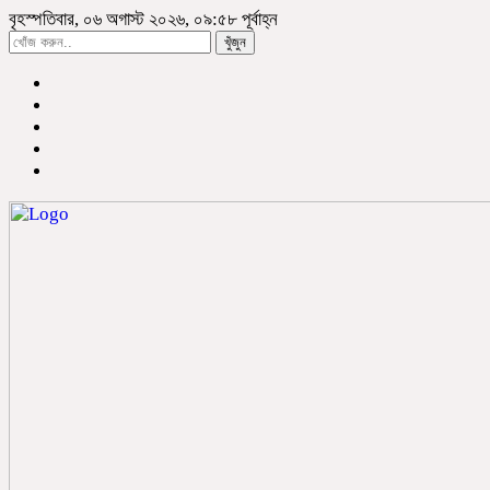
বৃহস্পতিবার, ০৬ অগাস্ট ২০২৬, ০৯:৫৮ পূর্বাহ্ন
খুঁজুন