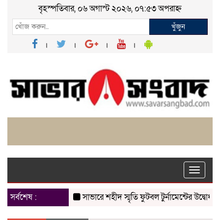
বৃহস্পতিবার, ০৬ অগাস্ট ২০২৬, ০৭:৫৩ অপরাহ্ন
খুঁজুন
Toggle
naviga
সর্বশেষ :
সাভারে শহীদ স্মৃতি ফুটবল টুর্নামেন্টের উদ্বোধন
চাক