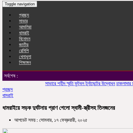
Toggle navigation
প্রচ্ছদ
সাভার
আশুলিয়া
ধামরাই
বিনোদন
জাতীয়
রেসিপি
খেলাধুলা
শিক্ষাঙ্গন
সর্বশেষ :
সাভারে শহীদ স্মৃতি ফুটবল টুর্নামেন্টের উদ্বোধন
চাকলাদার মহিলা 
প্রচ্ছদ
ধামরাই
ধামরাইয়ে সড়ক দুর্ঘটনায় প্রাণ গেলো স্বামী-স্ত্রীসহ তিনজনের
আপডেট সময় : সোমবার, ১৭ ফেব্রুয়ারী, ২০২৫