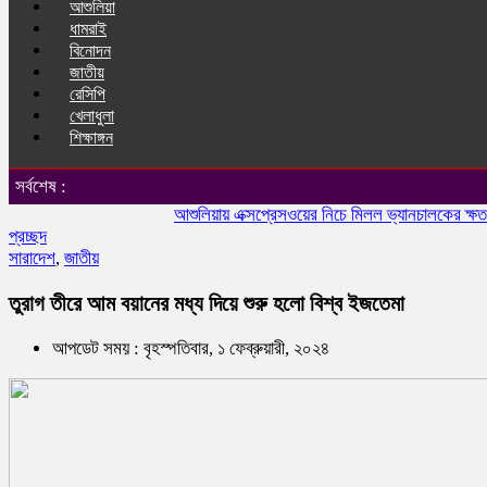
আশুলিয়া
ধামরাই
বিনোদন
জাতীয়
রেসিপি
খেলাধুলা
শিক্ষাঙ্গন
সর্বশেষ :
আশুলিয়ায় এক্সপ্রেসওয়ের নিচে মিলল ভ্যানচালকের ক্ষতবিক্ষত
প্রচ্ছদ
সারাদেশ
,
জাতীয়
তুরাগ তীরে আম বয়ানের মধ্য দিয়ে শুরু হলো বিশ্ব ইজতেমা
আপডেট সময় : বৃহস্পতিবার, ১ ফেব্রুয়ারী, ২০২৪