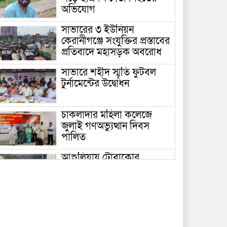
অভিযোগ
সাভারের ৩ ইউনিয়ন
কেরানীগঞ্জে সংযুক্তির প্রস্তাবের
প্রতিবাদে মহাসড়ক অবরোধ
সাভারে শহীদ স্মৃতি ফুটবল
টুর্নামেন্টের উদ্বোধন
চাকলাদার মহিলা কলেজে
জুলাই গণঅভ্যুত্থান দিবস
পালিত
আশুলিয়ায় টোবাকোর
গোডাউনে আগুন, নিয়ন্ত্রণে ৬
ইউনিট
সাভারে কলেজ গভর্নিং বডির
সভাপতি হিসেবে এমপির স্ত্রীর
দায়িত্ব হাইকোর্টে স্থগিত