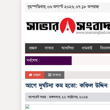
বৃহস্পতিবার, ০৬ অগাস্ট ২০২৬, ০৭:১৮ অপরাহ্ন
প্রচ্ছদ
সাভার
আশুলিয়া
ধামরাই
বিনোদ
সর্বশেষ :
প্রচ্ছদ
সাভার
আগে দুর্ঘটনা কম হতো: কফিল উদ্দিন
আপডেট সময় : মঙ্গলবার, ২২ অক্টোবর, ২০২৪