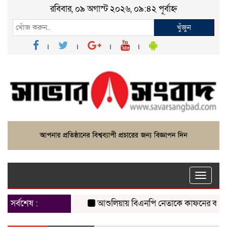
রবিবার, ০৯ অগাস্ট ২০২৬, ০৯:৪২ পূর্বাহ্ন
খুঁজুন
Toggle
naviga
সর্বশেষ :
আশুলিয়ায় বিএনপি নেতাকে কাফনের কাপড় পাঠি