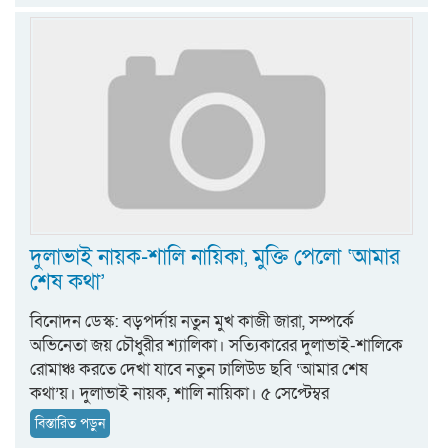
দুলাভাই নায়ক-শালি নায়িকা, মুক্তি পেলো ‘আমার
শেষ কথা’
বিনোদন ডেস্ক: বড়পর্দায় নতুন মুখ কাজী জারা, সম্পর্কে
অভিনেতা জয় চৌধুরীর শ্যালিকা। সত্যিকারের দুলাভাই-শালিকে
রোমাঞ্চ করতে দেখা যাবে নতুন ঢালিউড ছবি ‘আমার শেষ
কথা’য়। দুলাভাই নায়ক, শালি নায়িকা। ৫ সেপ্টেম্বর
বিস্তারিত পড়ুন