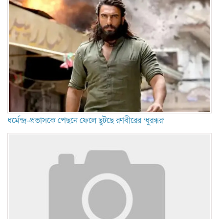
ধর্মেন্দ্র-প্রভাসকে পেছনে ফেলে ছুটছে রণবীরের ‘ধুরন্ধর’