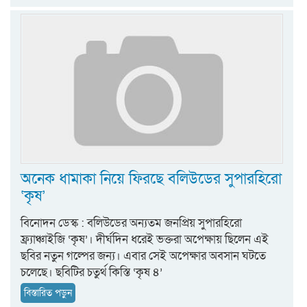
অনেক ধামাকা নিয়ে ফিরছে বলিউডের সুপারহিরো
‘কৃষ’
বিনোদন ডেস্ক : বলিউডের অন্যতম জনপ্রিয় সুপারহিরো
ফ্র্যাঞ্চাইজি ‘কৃষ’। দীর্ঘদিন ধরেই ভক্তরা অপেক্ষায় ছিলেন এই
ছবির নতুন গল্পের জন্য। এবার সেই অপেক্ষার অবসান ঘটতে
চলেছে। ছবিটির চতুর্থ কিস্তি ‘কৃষ ৪’
বিস্তারিত পড়ুন