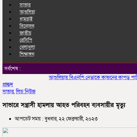
সাভার
আশুলিয়া
ধামরাই
বিনোদন
জাতীয়
রেসিপি
খেলাধুলা
শিক্ষাঙ্গন
সর্বশেষ :
আশুলিয়ায় বিএনপি নেতাকে কাফনের কাপড় পাঠিয়ে হত্
প্রচ্ছদ
সাভার
,
লিড নিউজ
সাভারে সন্ত্রাসী হামলায় আহত পরিবহন ব্যবসায়ীর মৃত্যু
আপডেট সময় : বুধবার, ২২ ফেব্রুয়ারী, ২০২৩