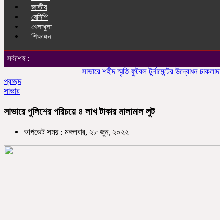
জাতীয়
রেসিপি
খেলাধুলা
শিক্ষাঙ্গন
সর্বশেষ :
সাভারে শহীদ স্মৃতি ফুটবল টুর্নামেন্টের উদ্বোধন
চাকলাদার মহিল
প্রচ্ছদ
সাভার
সাভারে পুলিশের পরিচয়ে ৪ লাখ টাকার মালামাল লুট
আপডেট সময় : মঙ্গলবার, ২৮ জুন, ২০২২