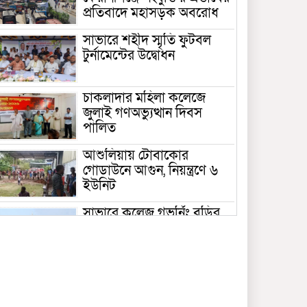
প্রতিবাদে মহাসড়ক অবরোধ
সাভারে শহীদ স্মৃতি ফুটবল
টুর্নামেন্টের উদ্বোধন
চাকলাদার মহিলা কলেজে
জুলাই গণঅভ্যুত্থান দিবস
পালিত
আশুলিয়ায় টোবাকোর
গোডাউনে আগুন, নিয়ন্ত্রণে ৬
ইউনিট
সাভারে কলেজ গভর্নিং বডির
সভাপতি হিসেবে এমপির স্ত্রীর
দায়িত্ব হাইকোর্টে স্থগিত
সাভার বংশী নদীতে মাছের
পোনা অবমুক্ত