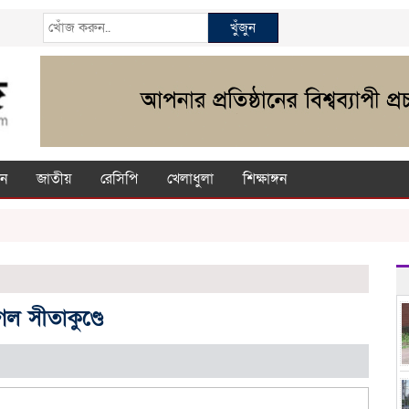
খুঁজুন
ন
জাতীয়
রেসিপি
খেলাধুলা
শিক্ষাঙ্গন
ল সীতাকুণ্ডে