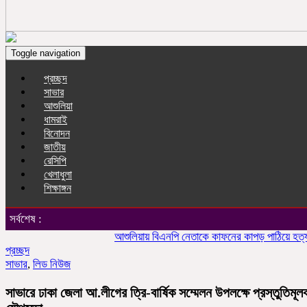
Toggle navigation
প্রচ্ছদ
সাভার
আশুলিয়া
ধামরাই
বিনোদন
জাতীয়
রেসিপি
খেলাধুলা
শিক্ষাঙ্গন
সর্বশেষ :
আশুলিয়ায় বিএনপি নেতাকে কাফনের কাপড় পাঠিয়ে হত্যার হুম
প্রচ্ছদ
সাভার
,
লিড নিউজ
সাভারে ঢাকা জেলা আ.লীগের ত্রি-বার্ষিক সম্মেলন উপলক্ষে প্রস্তুতিমূল