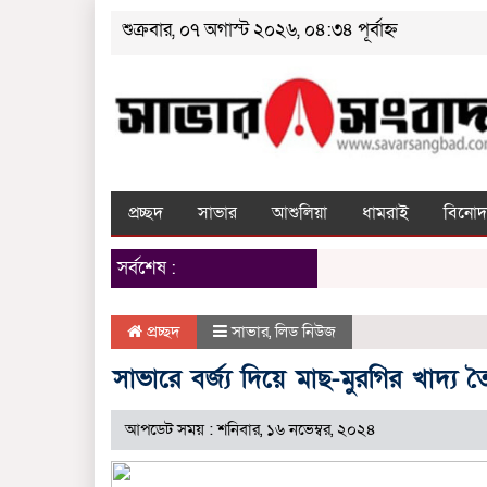
শুক্রবার, ০৭ অগাস্ট ২০২৬, ০৪:৩৪ পূর্বাহ্ন
প্রচ্ছদ
সাভার
আশুলিয়া
ধামরাই
বিনোদ
সর্বশেষ :
প্রচ্ছদ
সাভার
,
লিড নিউজ
সাভারে বর্জ্য দিয়ে মাছ-মুরগির খাদ্য 
আপডেট সময় : শনিবার, ১৬ নভেম্বর, ২০২৪