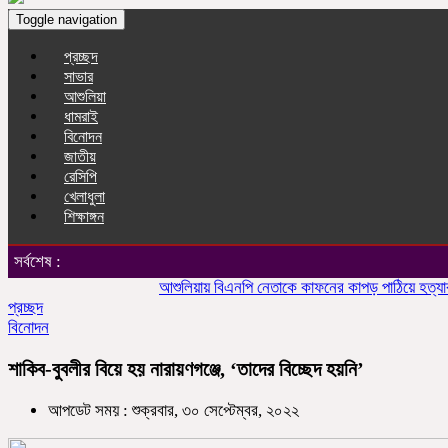
Toggle navigation
প্রচ্ছদ
সাভার
আশুলিয়া
ধামরাই
বিনোদন
জাতীয়
রেসিপি
খেলাধুলা
শিক্ষাঙ্গন
সর্বশেষ :
আশুলিয়ায় বিএনপি নেতাকে কাফনের কাপড় পাঠিয়ে হত্যার হুমকি
প্রচ্ছদ
বিনোদন
শাকিব-বুবলীর বিয়ে হয় নারায়ণগঞ্জে, ‘তাদের বিচ্ছেদ হয়নি’
আপডেট সময় : শুক্রবার, ৩০ সেপ্টেম্বর, ২০২২