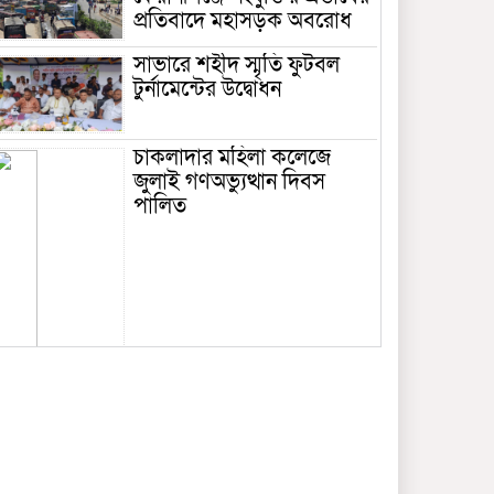
প্রতিবাদে মহাসড়ক অবরোধ
সাভারে শহীদ স্মৃতি ফুটবল
টুর্নামেন্টের উদ্বোধন
চাকলাদার মহিলা কলেজে
জুলাই গণঅভ্যুত্থান দিবস
পালিত