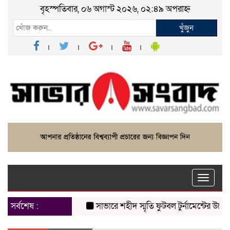
বৃহস্পতিবার, ০৬ অগাস্ট ২০২৬, ০২:৪৯ অপরাহ্ন
খুঁজুন
Toggle
naviga
সর্বশেষ :
সাভারে শহীদ স্মৃতি ফুটবল টুর্নামেন্টের উদ্বোধন