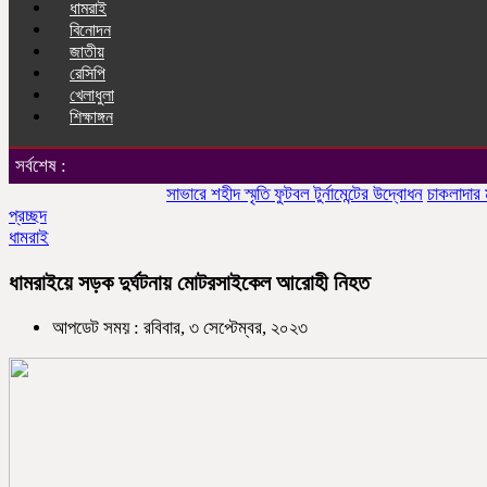
ধামরাই
বিনোদন
জাতীয়
রেসিপি
খেলাধুলা
শিক্ষাঙ্গন
সর্বশেষ :
সাভারে শহীদ স্মৃতি ফুটবল টুর্নামেন্টের উদ্বোধন
চাকলাদার মহিলা 
প্রচ্ছদ
ধামরাই
ধামরাইয়ে সড়ক দুর্ঘটনায় মোটরসাইকেল আরোহী নিহত
আপডেট সময় : রবিবার, ৩ সেপ্টেম্বর, ২০২৩