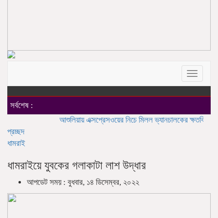
Toggle
navigat
সর্বশেষ :
আশুলিয়ায় এক্সপ্রেসওয়ের নিচে মিলল ভ্যানচালকের ক্ষতবিক্ষত মরদেহ
আ
প্রচ্ছদ
ধামরাই
ধামরাইয়ে যুবকের গলাকাটা লাশ উদ্ধার
আপডেট সময় : বুধবার, ১৪ ডিসেম্বর, ২০২২