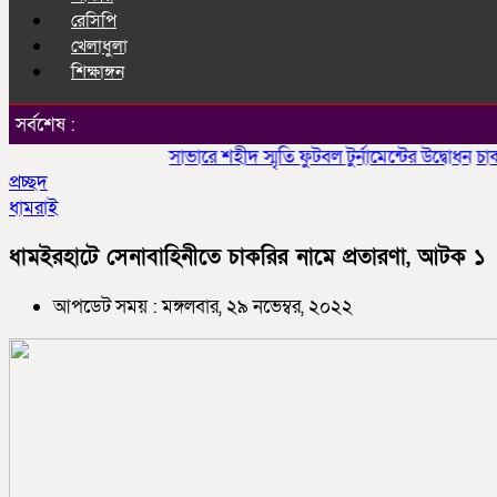
রেসিপি
খেলাধুলা
শিক্ষাঙ্গন
সর্বশেষ :
সাভারে শহীদ স্মৃতি ফুটবল টুর্নামেন্টের উদ্বোধন
চাকলাদার
প্রচ্ছদ
ধামরাই
ধামইরহাটে সেনাবাহিনীতে চাকরির নামে প্রতারণা, আটক ১
আপডেট সময় : মঙ্গলবার, ২৯ নভেম্বর, ২০২২