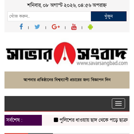
শনিবার, ০৮ অগাস্ট ২০২৬, ০৪:৫৬ অপরাহ্ন
খুঁজুন
Toggle
naviga
সর্বশেষ :
পুলিশের ধাওয়ায় ছাদ থেকে পড়ে ছাত্রদল নেত